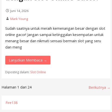
Juni 14, 2026
Mark Young
Sudah saatnya untuk meraih kemenangan besar dengan slot
online gacor! Jangan sampai ketinggalan kesempatan untuk
menang besar dan nikmati sensasi bermain slot yang seru
dan meng
Lanjutkan Membaca →
Diposting dalam:
Slot Online
N
Halaman 1 dari 24
Berikutnya →
a
Fire138
v