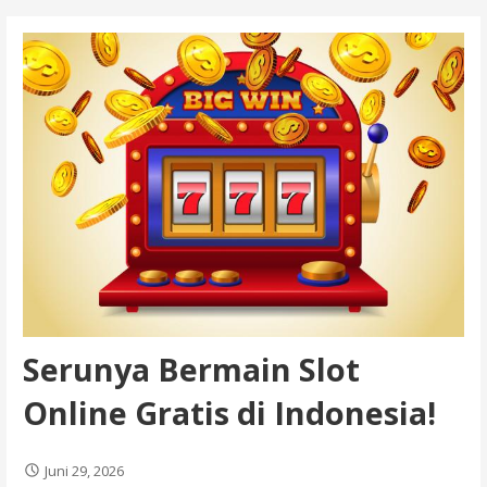
Serunya Bermain Slot
Online Gratis di Indonesia!
Juni 29, 2026