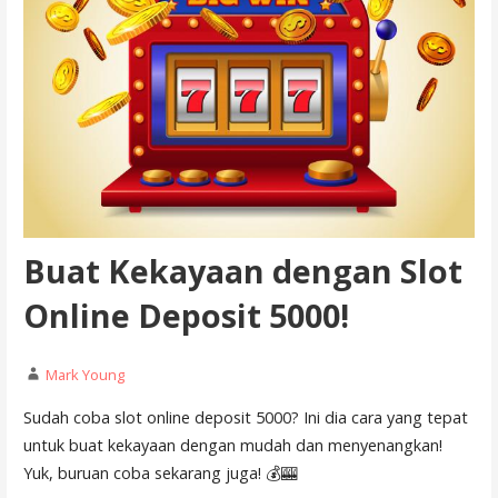
Buat Kekayaan dengan Slot
Online Deposit 5000!
Mark Young
Sudah coba slot online deposit 5000? Ini dia cara yang tepat
untuk buat kekayaan dengan mudah dan menyenangkan!
Yuk, buruan coba sekarang juga! 💰🎰