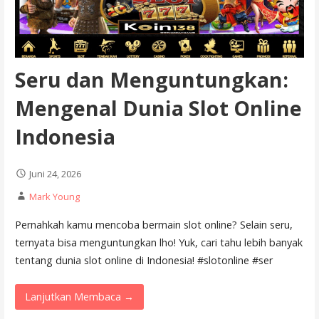
Seru dan Menguntungkan:
Mengenal Dunia Slot Online
Indonesia
Juni 24, 2026
Mark Young
Pernahkah kamu mencoba bermain slot online? Selain seru,
ternyata bisa menguntungkan lho! Yuk, cari tahu lebih banyak
tentang dunia slot online di Indonesia! #slotonline #ser
Lanjutkan Membaca →