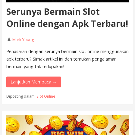
Serunya Bermain Slot
Online dengan Apk Terbaru!
Mark Young
Penasaran dengan serunya bermain slot online menggunakan
apk terbaru? Simak artikel ini dan temukan pengalaman
bermain yang tak terlupakan!
Lanjutkan Membaca →
Diposting dalam:
Slot Online