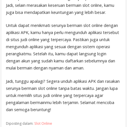
Jadi, selain merasakan keseruan bermain slot online, kamu
juga bisa mendapatkan keuntungan yang lebih besar.
Untuk dapat menikmati serunya bermain slot online dengan
aplikasi APK, kamu hanya perlu mengunduh aplikasi tersebut
di situs judi online yang terpercaya. Pastikan juga untuk
mengunduh aplikasi yang sesuai dengan sistem operasi
perangkatmu. Setelah itu, kamu dapat langsung login
dengan akun yang sudah kamu daftarkan sebelumnya dan
mulai bermain dengan nyaman dan aman.
Jadi, tunggu apalagi? Segera unduh aplikasi APK dan rasakan
serunya bermain slot online tanpa batas waktu. Jangan lupa
untuk memilih situs judi online yang terpercaya agar
pengalaman bermainmu lebih terjamin. Selamat mencoba
dan semoga beruntung!
Diposting dalam:
Slot Online