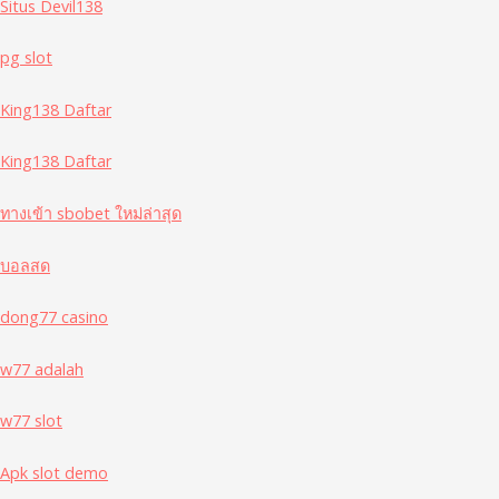
Situs Devil138
pg slot
King138 Daftar
King138 Daftar
ทางเข้า sbobet ใหม่ล่าสุด
บอลสด
dong77 casino
w77 adalah
w77 slot
Apk slot demo