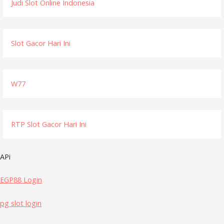
Judi Slot Online Indonesia
Slot Gacor Hari Ini
W77
RTP Slot Gacor Hari Ini
APi
EGP88 Login
pg slot login