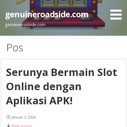
L
a
genuineroadside.com
n
g
genuineroadside.com
s
u
Pos
n
g
k
e
Serunya Bermain Slot
k
o
Online dengan
n
t
Aplikasi APK!
e
n
Januari 2, 2026
Mark Young