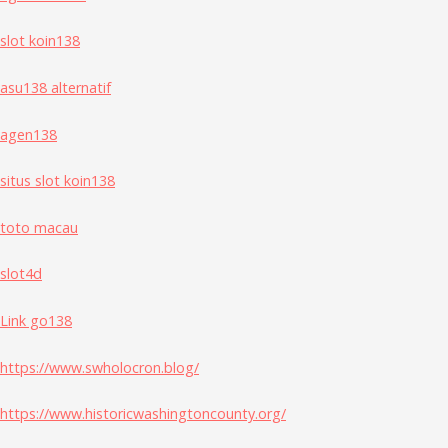
slot koin138
asu138 alternatif
agen138
situs slot koin138
toto macau
slot4d
Link go138
https://www.swholocron.blog/
https://www.historicwashingtoncounty.org/