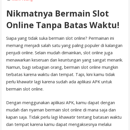
Nikmatnya Bermain Slot
Online Tanpa Batas Waktu!
Siapa yang tidak suka bermain slot online? Permainan ini
memang menjadi salah satu yang paling populer di kalangan
penjudi online. Selain mudah dimainkan, slot online juga
menawarkan keseruan dan keuntungan yang sangat menarik.
Namun, bagi sebagian orang, bermain slot online mungkin
terbatas karena waktu dan tempat. Tapi, kini kamu tidak
perlu khawatir lagi karena sudah ada aplikasi APK untuk
bermain slot online.
Dengan menggunakan aplikasi APK, kamu dapat dengan
mudah dan nyaman bermain slot online di mana saja dan
kapan saja. Tidak perlu lagi khawatir tentang batasan waktu
dan tempat karena kamu dapat mengaksesnya melalui