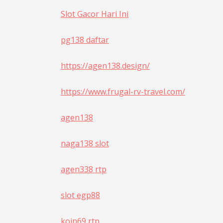
Slot Gacor Hari Ini
pg138 daftar
https://agen138.design/
https://www.frugal-rv-travel.com/
agen138
naga138 slot
agen338 rtp
slot egp88
koin69 rtp