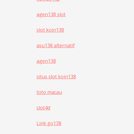
agen138 slot
slot koin138
asu138 alternatif
agen138
situs slot koin138
toto macau
slot4d
Link go138