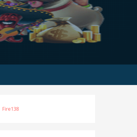
Fire138