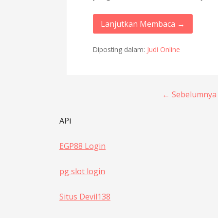
Lanjutkan Membaca →
Diposting dalam:
Judi Online
N
← Sebelumnya
a
APi
v
EGP88 Login
i
pg slot login
g
Situs Devil138
a