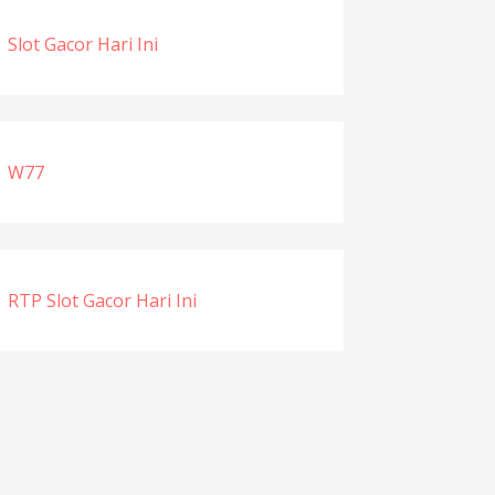
Slot Gacor Hari Ini
W77
RTP Slot Gacor Hari Ini