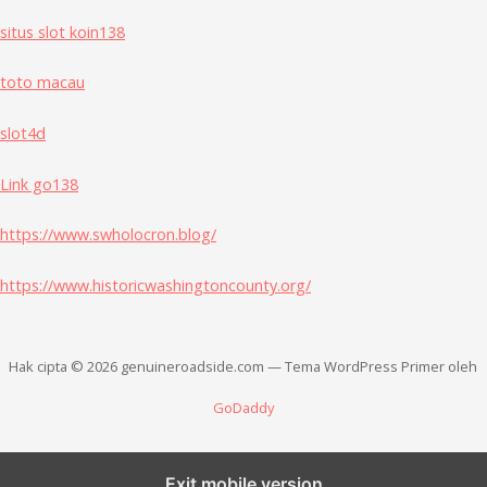
situs slot koin138
toto macau
slot4d
Link go138
https://www.swholocron.blog/
https://www.historicwashingtoncounty.org/
Hak cipta © 2026 genuineroadside.com — Tema WordPress Primer oleh
GoDaddy
Exit mobile version