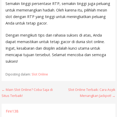
Semakin tinggi persentase RTP, semakin tinggi juga peluang
untuk memenangkan hadiah. Oleh karena itu, pilihlah mesin
slot dengan RTP yang tinggi untuk meningkatkan peluang
Anda untuk tetap gacor.
Dengan mengikuti tips dan rahasia sukses di atas, Anda
dapat memastikan untuk tetap gacor di dunia slot online.
Ingat, kesabaran dan disiplin adalah kunci utama untuk
mencapai tujuan tersebut. Selamat mencoba dan semoga
sukses!
Diposting dalam:
Slot Online
N
← Main Slot Online? Coba Saja di
Slot Online Terbaik: Cara Asyik
Situs Terbaik!
Menangkan Jackpot! →
a
v
Fire138