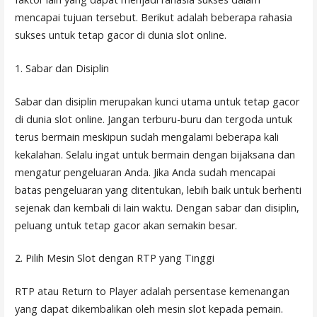
mencapai tujuan tersebut. Berikut adalah beberapa rahasia
sukses untuk tetap gacor di dunia slot online.
1. Sabar dan Disiplin
Sabar dan disiplin merupakan kunci utama untuk tetap gacor
di dunia slot online. Jangan terburu-buru dan tergoda untuk
terus bermain meskipun sudah mengalami beberapa kali
kekalahan. Selalu ingat untuk bermain dengan bijaksana dan
mengatur pengeluaran Anda. Jika Anda sudah mencapai
batas pengeluaran yang ditentukan, lebih baik untuk berhenti
sejenak dan kembali di lain waktu. Dengan sabar dan disiplin,
peluang untuk tetap gacor akan semakin besar.
2. Pilih Mesin Slot dengan RTP yang Tinggi
RTP atau Return to Player adalah persentase kemenangan
yang dapat dikembalikan oleh mesin slot kepada pemain.