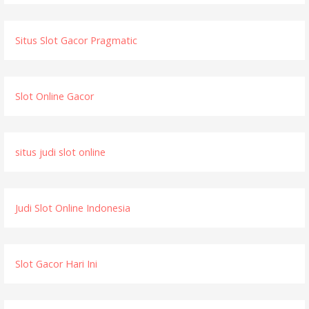
i
g
Situs Slot Gacor Pragmatic
a
s
Slot Online Gacor
i
p
o
situs judi slot online
s
Judi Slot Online Indonesia
Slot Gacor Hari Ini