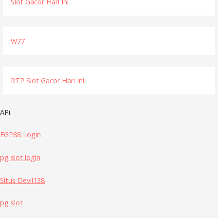
Slot Gacor Hari Ini
W77
RTP Slot Gacor Hari Ini
APi
EGP88 Login
pg slot login
Situs Devil138
pg slot