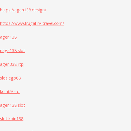
https://agen138.design/
https://www.frugal-rv-travel.com/
agen138
naga138 slot
agen338 rtp
slot egp88
koin69 rtp
agen138 slot
slot koin138