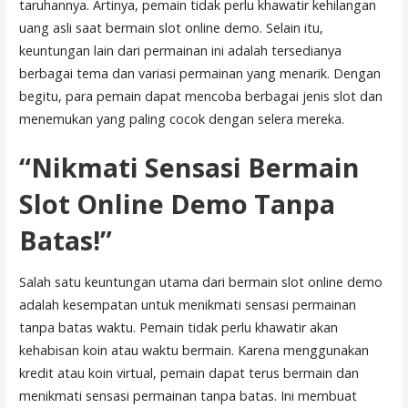
taruhannya. Artinya, pemain tidak perlu khawatir kehilangan
uang asli saat bermain slot online demo. Selain itu,
keuntungan lain dari permainan ini adalah tersedianya
berbagai tema dan variasi permainan yang menarik. Dengan
begitu, para pemain dapat mencoba berbagai jenis slot dan
menemukan yang paling cocok dengan selera mereka.
“Nikmati Sensasi Bermain
Slot Online Demo Tanpa
Batas!”
Salah satu keuntungan utama dari bermain slot online demo
adalah kesempatan untuk menikmati sensasi permainan
tanpa batas waktu. Pemain tidak perlu khawatir akan
kehabisan koin atau waktu bermain. Karena menggunakan
kredit atau koin virtual, pemain dapat terus bermain dan
menikmati sensasi permainan tanpa batas. Ini membuat