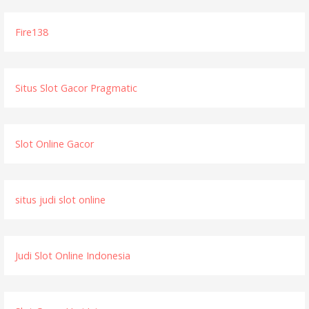
a
v
Fire138
i
g
Situs Slot Gacor Pragmatic
a
s
Slot Online Gacor
i
p
o
situs judi slot online
s
Judi Slot Online Indonesia