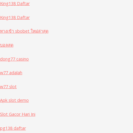
King138 Daftar
King138 Daftar
ทางเข้า sbobet ใหม่ล่าสุด
บอลสด
dong77 casino
w77 adalah
w77 slot
Apk slot demo
Slot Gacor Hari Ini
pg138 daftar