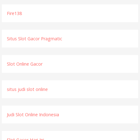
a
v
Fire138
i
g
Situs Slot Gacor Pragmatic
a
s
Slot Online Gacor
i
p
o
situs judi slot online
s
Judi Slot Online Indonesia
Slot Gacor Hari Ini