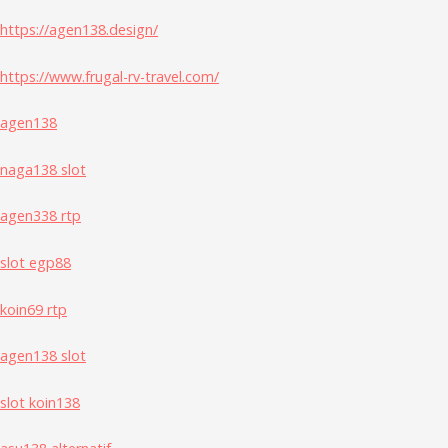
https://agen138.design/
https://www.frugal-rv-travel.com/
agen138
naga138 slot
agen338 rtp
slot egp88
koin69 rtp
agen138 slot
slot koin138