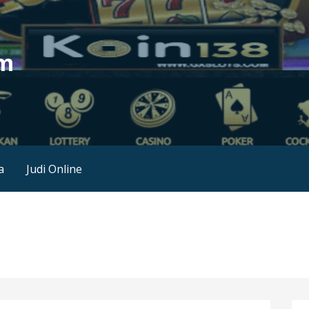
om
a
Judi Online