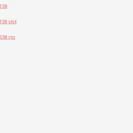
138
38 slot
338 rtp