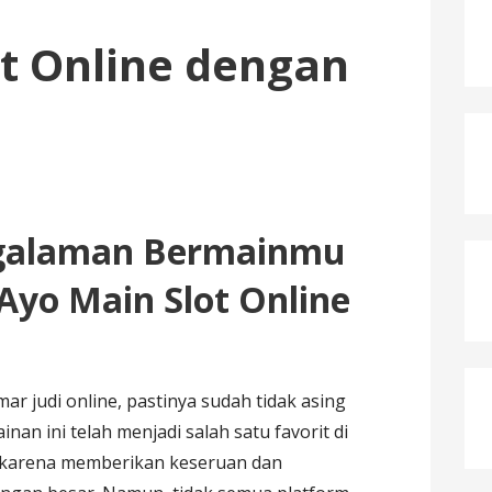
t Online dengan
ngalaman Bermainmu
Ayo Main Slot Online
r judi online, pastinya sudah tidak asing
nan ini telah menjadi salah satu favorit di
e karena memberikan keseruan dan