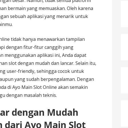
ngan besar. Namun, tidak semua platform
aman bermain yang memuaskan. Oleh karena
engan sebuah aplikasi yang menarik untuk
ainmu.
Online tidak hanya menawarkan tampilan
api dengan fitur-fitur canggih yang
 menggunakan aplikasi ini, Anda dapat
an slot dengan mudah dan lancar. Selain itu,
yang user-friendly, sehingga cocok untuk
maupun yang sudah berpengalaman. Dengan
da di Ayo Main Slot Online akan semakin
gu dengan masalah teknis.
esar dengan Mudah
 dari Ayo Main Slot