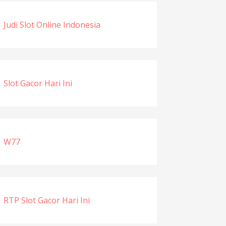
Judi Slot Online Indonesia
Slot Gacor Hari Ini
W77
RTP Slot Gacor Hari Ini