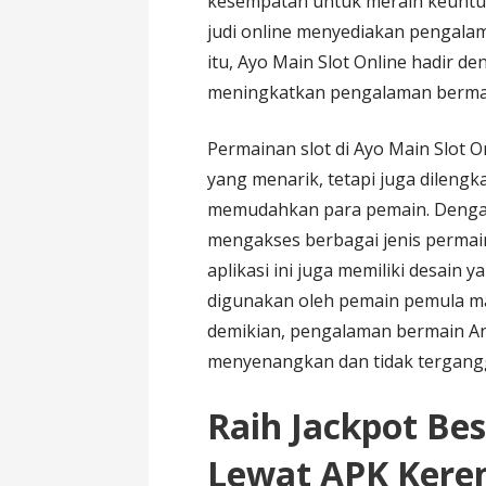
kesempatan untuk meraih keuntu
judi online menyediakan pengal
itu, Ayo Main Slot Online hadir d
meningkatkan pengalaman berm
Permainan slot di Ayo Main Slot 
yang menarik, tetapi juga dilengk
memudahkan para pemain. Dengan
mengakses berbagai jenis permain
aplikasi ini juga memiliki desain 
digunakan oleh pemain pemula 
demikian, pengalaman bermain An
menyenangkan dan tidak tergang
Raih Jackpot B
Lewat APK Keren