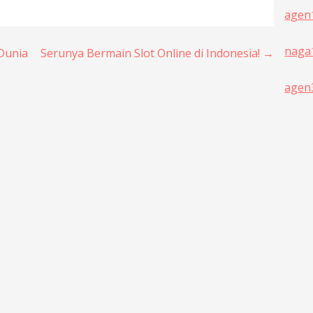
agen
naga1
Dunia
Serunya Bermain Slot Online di Indonesia! →
agen