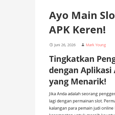
Ayo Main Slo
APK Keren!
Juni 26, 2026
Mark Young
Tingkatkan Pe
dengan Aplikasi 
yang Menarik!
Jika Anda adalah seorang penggema
lagi dengan permainan slot. Permai
kalangan para pemain judi onlin