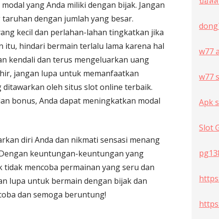
บอลส
 modal yang Anda miliki dengan bijak. Jangan
 taruhan dengan jumlah yang besar.
dong
ang kecil dan perlahan-lahan tingkatkan jika
itu, hindari bermain terlalu lama karena hal
w77 
an kendali dan terus mengeluarkan uang
hir, jangan lupa untuk memanfaatkan
w77 s
itawarkan oleh situs slot online terbaik.
an bonus, Anda dapat meningkatkan modal
Apk 
Slot 
tarkan diri Anda dan nikmati sensasi menang
pg138
ik. Dengan keuntungan-keuntungan yang
uk tidak mencoba permainan yang seru dan
https
n lupa untuk bermain dengan bijak dan
coba dan semoga beruntung!
https