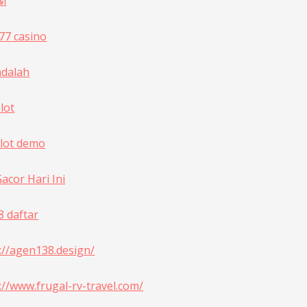
ด
77 casino
adalah
lot
slot demo
Gacor Hari Ini
 daftar
://agen138.design/
://www.frugal-rv-travel.com/