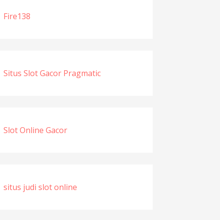
Fire138
Situs Slot Gacor Pragmatic
Slot Online Gacor
situs judi slot online