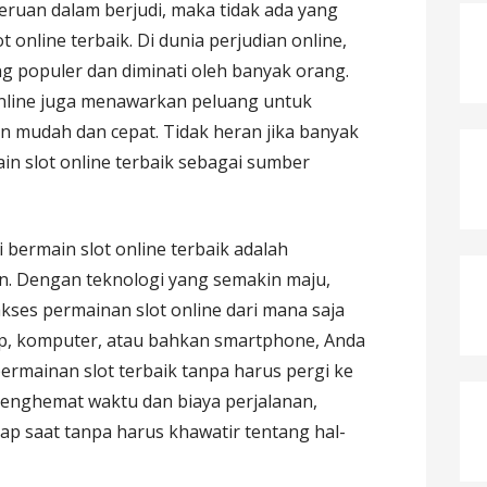
seruan dalam berjudi, maka tidak ada yang
 online terbaik. Di dunia perjudian online,
ng populer dan diminati oleh banyak orang.
online juga menawarkan peluang untuk
 mudah dan cepat. Tidak heran jika banyak
n slot online terbaik sebagai sumber
 bermain slot online terbaik adalah
. Dengan teknologi yang semakin maju,
es permainan slot online dari mana saja
top, komputer, atau bahkan smartphone, Anda
ermainan slot terbaik tanpa harus pergi ke
t menghemat waktu dan biaya perjalanan,
ap saat tanpa harus khawatir tentang hal-