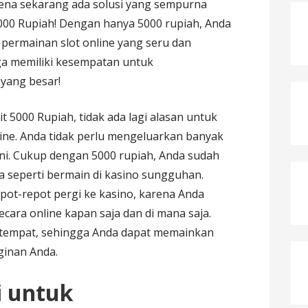
rena sekarang ada solusi yang sempurna
5000 Rupiah! Dengan hanya 5000 rupiah, Anda
permainan slot online yang seru dan
uga memiliki kesempatan untuk
yang besar!
 5000 Rupiah, tidak ada lagi alasan untuk
ine. Anda tidak perlu mengeluarkan banyak
i. Cukup dengan 5000 rupiah, Anda sudah
 seperti bermain di kasino sungguhan.
repot-repot pergi ke kasino, karena Anda
cara online kapan saja dan di mana saja.
n tempat, sehingga Anda dapat memainkan
ginan Anda.
i untuk