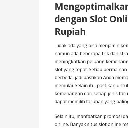
Mengoptimalka
dengan Slot Onl
Rupiah
Tidak ada yang bisa menjamin ke
namun ada beberapa trik dan str
meningkatkan peluang kemenanga
slot yang tepat. Setiap permainan 
berbeda, jadi pastikan Anda mem
memulai. Selain itu, pastikan u
kemenangan dari setiap jenis ta
dapat memilih taruhan yang pali
Selain itu, manfaatkan promosi da
online. Banyak situs slot online 