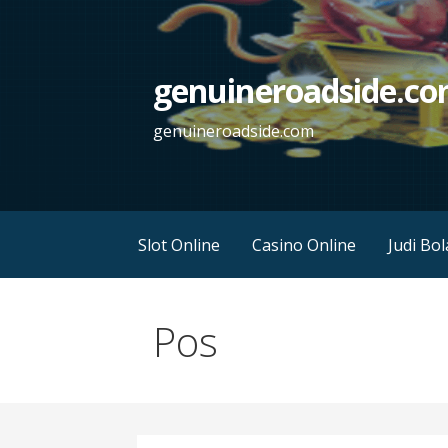
Langsung
ke
konten
genuineroadside.c
genuineroadside.com
Slot Online
Casino Online
Judi Bol
Pos