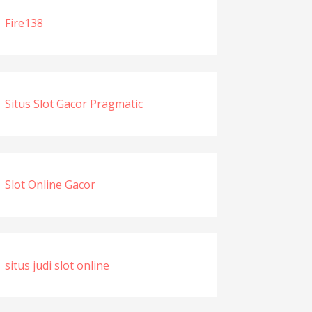
Fire138
Situs Slot Gacor Pragmatic
Slot Online Gacor
situs judi slot online