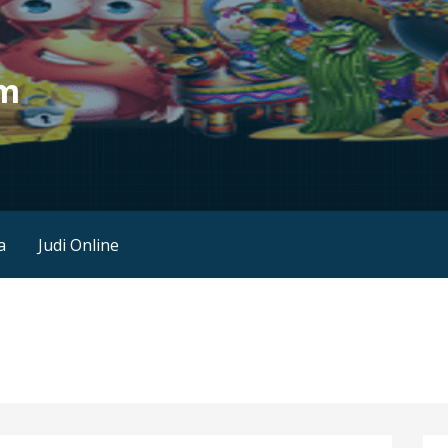
om
a
Judi Online