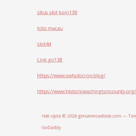
situs slot koin138
toto macau
slot4d
Link go138
https://www.swholocron.blog/
https://www.historicwashingtoncounty.org/
Hak cipta © 2026 genuineroadside.com — Tem
GoDaddy