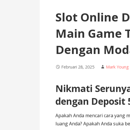
Slot Online 
Main Game T
Dengan Moda
Februari 28, 2025
Mark Young
Nikmati Serunya
dengan Deposit 
Apakah Anda mencari cara yang
luang Anda? Apakah Anda suka be