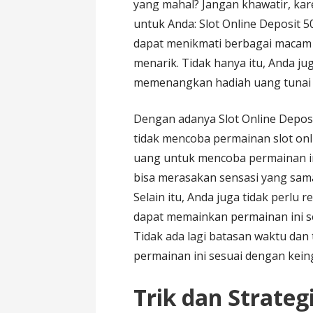
yang mahal? Jangan khawatir, ka
untuk Anda: Slot Online Deposit 
dapat menikmati berbagai macam 
menarik. Tidak hanya itu, Anda j
memenangkan hadiah uang tunai 
Dengan adanya Slot Online Deposit
tidak mencoba permainan slot onl
uang untuk mencoba permainan in
bisa merasakan sensasi yang sama
Selain itu, Anda juga tidak perlu 
dapat memainkan permainan ini se
Tidak ada lagi batasan waktu da
permainan ini sesuai dengan kein
Trik dan Strateg