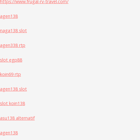
https://www.frugal-rv-travel.com/
agen138
naga138 slot
agen338 rtp
slot egp88
koin69 rtp
agen138 slot
slot koin138
asu138 alternatif
agen138