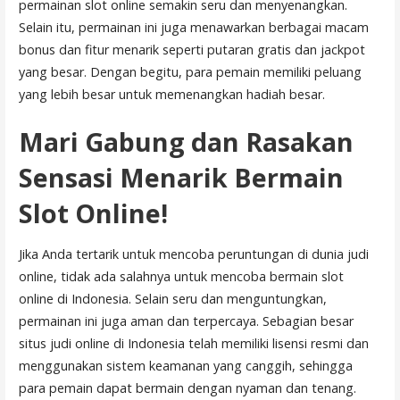
permainan slot online semakin seru dan menyenangkan.
Selain itu, permainan ini juga menawarkan berbagai macam
bonus dan fitur menarik seperti putaran gratis dan jackpot
yang besar. Dengan begitu, para pemain memiliki peluang
yang lebih besar untuk memenangkan hadiah besar.
Mari Gabung dan Rasakan
Sensasi Menarik Bermain
Slot Online!
Jika Anda tertarik untuk mencoba peruntungan di dunia judi
online, tidak ada salahnya untuk mencoba bermain slot
online di Indonesia. Selain seru dan menguntungkan,
permainan ini juga aman dan terpercaya. Sebagian besar
situs judi online di Indonesia telah memiliki lisensi resmi dan
menggunakan sistem keamanan yang canggih, sehingga
para pemain dapat bermain dengan nyaman dan tenang.