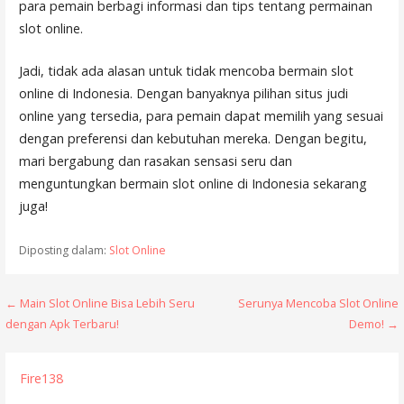
para pemain berbagi informasi dan tips tentang permainan
slot online.
Jadi, tidak ada alasan untuk tidak mencoba bermain slot
online di Indonesia. Dengan banyaknya pilihan situs judi
online yang tersedia, para pemain dapat memilih yang sesuai
dengan preferensi dan kebutuhan mereka. Dengan begitu,
mari bergabung dan rasakan sensasi seru dan
menguntungkan bermain slot online di Indonesia sekarang
juga!
Diposting dalam:
Slot Online
N
← Main Slot Online Bisa Lebih Seru
Serunya Mencoba Slot Online
dengan Apk Terbaru!
Demo! →
a
v
Fire138