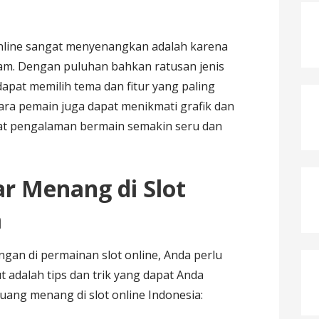
online sangat menyenangkan adalah karena
am. Dengan puluhan bahkan ratusan jenis
dapat memilih tema dan fitur yang paling
para pemain juga dapat menikmati grafik dan
at pengalaman bermain semakin seru dan
ar Menang di Slot
a
an di permainan slot online, Anda perlu
ut adalah tips dan trik yang dapat Anda
ang menang di slot online Indonesia: