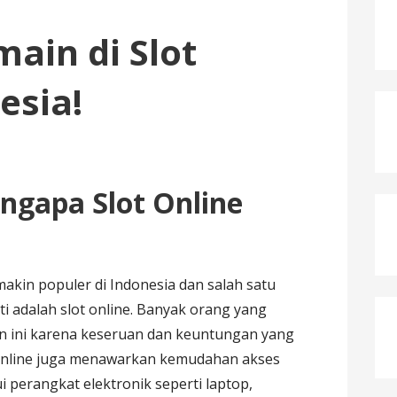
ain di Slot
esia!
engapa Slot Online
makin populer di Indonesia dan salah satu
ti adalah slot online. Banyak orang yang
n ini karena keseruan dan keuntungan yang
t online juga menawarkan kemudahan akses
i perangkat elektronik seperti laptop,