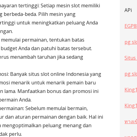
ayaran tertinggi: Setiap mesin slot memiliki
APi
 berbeda-beda. Pilih mesin yang
tinggi untuk meningkatkan peluang Anda
EGP8
ngan.
m memulai permainan, tentukan batas
pg sl
budget Anda dan patuhi batas tersebut.
terus menambah taruhan jika sedang
Situs
pg sl
i: Banyak situs slot online Indonesia yang
osi menarik untuk menarik pemain baru
King
 lama. Manfaatkan bonus dan promosi ini
bermain Anda.
King
permainan: Sebelum memulai bermain,
r dan aturan permainan dengan baik. Hal ini
ทางเข
m mengoptimalkan peluang menang dan
dak perlu.