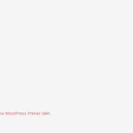
a WordPress Primer oleh