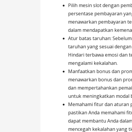
Pilih mesin slot dengan pemb
persentase pembayaran yang
menawarkan pembayaran ter
dalam mendapatkan kemena
Atur batas taruhan: Sebelu
taruhan yang sesuai dengan 
Hindari terbawa emosi dan 
mengalami kekalahan.
Manfaatkan bonus dan promos
menawarkan bonus dan prom
dan mempertahankan pemain
untuk meningkatkan modal 
Memahami fitur dan aturan 
pastikan Anda memahami fitu
dapat membantu Anda dala
mencegah kekalahan yang ti