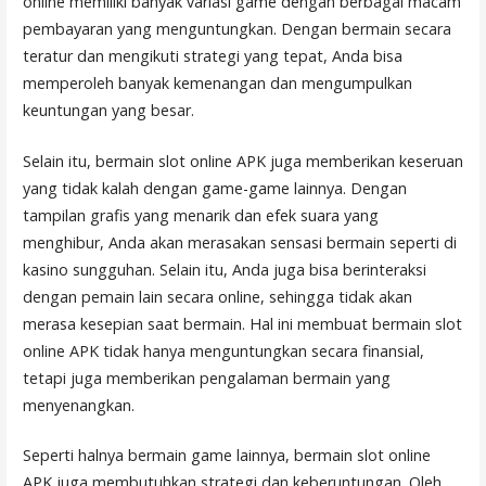
online memiliki banyak variasi game dengan berbagai macam
pembayaran yang menguntungkan. Dengan bermain secara
teratur dan mengikuti strategi yang tepat, Anda bisa
memperoleh banyak kemenangan dan mengumpulkan
keuntungan yang besar.
Selain itu, bermain slot online APK juga memberikan keseruan
yang tidak kalah dengan game-game lainnya. Dengan
tampilan grafis yang menarik dan efek suara yang
menghibur, Anda akan merasakan sensasi bermain seperti di
kasino sungguhan. Selain itu, Anda juga bisa berinteraksi
dengan pemain lain secara online, sehingga tidak akan
merasa kesepian saat bermain. Hal ini membuat bermain slot
online APK tidak hanya menguntungkan secara finansial,
tetapi juga memberikan pengalaman bermain yang
menyenangkan.
Seperti halnya bermain game lainnya, bermain slot online
APK juga membutuhkan strategi dan keberuntungan. Oleh