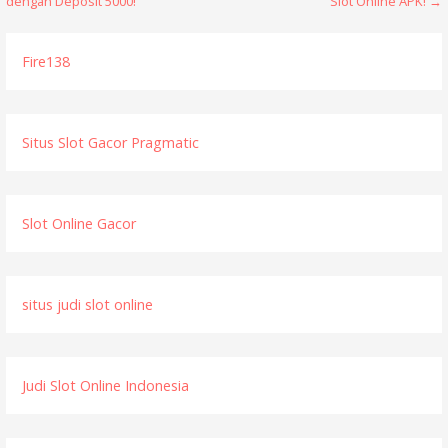
dengan Deposit 5000!
Slot Online APK! →
a
v
Fire138
i
g
Situs Slot Gacor Pragmatic
a
s
Slot Online Gacor
i
p
o
situs judi slot online
s
Judi Slot Online Indonesia