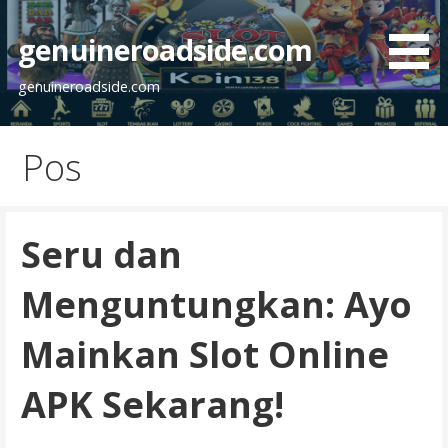
L
a
genuineroadside.com
n
g
genuineroadside.com
s
u
Pos
n
g
k
e
Seru dan
k
o
Menguntungkan: Ayo
n
t
Mainkan Slot Online
e
n
APK Sekarang!