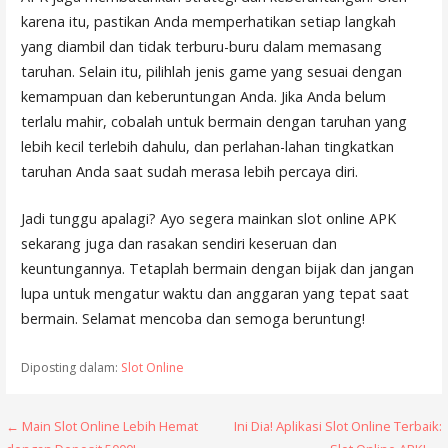
karena itu, pastikan Anda memperhatikan setiap langkah
yang diambil dan tidak terburu-buru dalam memasang
taruhan. Selain itu, pilihlah jenis game yang sesuai dengan
kemampuan dan keberuntungan Anda. Jika Anda belum
terlalu mahir, cobalah untuk bermain dengan taruhan yang
lebih kecil terlebih dahulu, dan perlahan-lahan tingkatkan
taruhan Anda saat sudah merasa lebih percaya diri.
Jadi tunggu apalagi? Ayo segera mainkan slot online APK
sekarang juga dan rasakan sendiri keseruan dan
keuntungannya. Tetaplah bermain dengan bijak dan jangan
lupa untuk mengatur waktu dan anggaran yang tepat saat
bermain. Selamat mencoba dan semoga beruntung!
Diposting dalam:
Slot Online
N
← Main Slot Online Lebih Hemat
Ini Dia! Aplikasi Slot Online Terbaik: