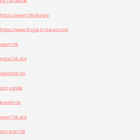
pg138 daftar
https://agen138.design/
https://www.frugal-rv-travel.com/
agen138
naga138 slot
agen338 rtp
slot egp88
koin69 rtp
agen138 slot
slot koin138