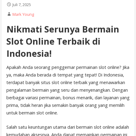
Juli 7, 2025
Mark Young
Nikmati Serunya Bermain
Slot Online Terbaik di
Indonesia!
Apakah Anda seorang penggemar permainan slot online? Jika
ya, maka Anda berada di tempat yang tepat! Di Indonesia,
terdapat banyak situs slot online terbaik yang menawarkan
pengalaman bermain yang seru dan menyenangkan. Dengan
berbagai variasi permainan, bonus menarik, dan layanan yang
prima, tidak heran jika semakin banyak orang yang memilih
untuk bermain slot online.
Salah satu keuntungan utama dari bermain slot online adalah
kemudahan aksesnya. Anda dapat memainkan permainan ini