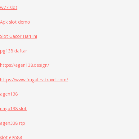
w77 slot
Apk slot demo
Slot Gacor Hari Ini
pg138 daftar
https://agen138.design/
https://www.frugal-rv-travel.com/
agen138
naga138 slot
agen338 rtp
slot egp88