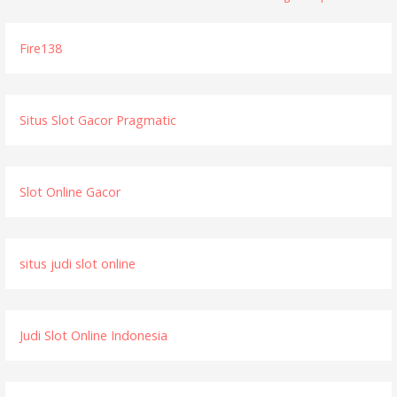
a
v
Fire138
i
g
Situs Slot Gacor Pragmatic
a
s
Slot Online Gacor
i
p
o
situs judi slot online
s
Judi Slot Online Indonesia