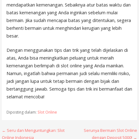
mendapatkan kemenangan. Sebaiknya atur batas waktu dan
batas kemenangan yang Anda inginkan sebelum mulai
bermain. Jika sudah mencapai batas yang ditentukan, segera
berhenti bermain untuk menghindari kerugian yang lebih
besar.
Dengan menggunakan tips dan trik yang telah dijelaskan di
atas, Anda bisa meningkatkan peluang untuk meraih
kemenangan berlimpah di slot online yang Anda mainkan.
Namun, ingatlah bahwa permainan judi selalu memiliki risiko,
jadi jangan lupa untuk tetap bermain dengan bijak dan
bertanggung jawab. Semoga tips dan trik ini bermanfaat dan
selamat mencoba!
Diposting dalam:
Slot Online
N
← Seru dan Menguntungkan: Slot
Serunya Bermain Slot Online
Online Indonesia
dengan Deposit 5000! →