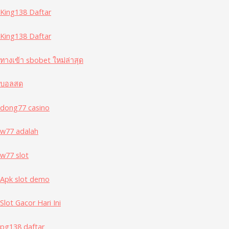
King138 Daftar
King138 Daftar
ทางเข้า sbobet ใหม่ล่าสุด
บอลสด
dong77 casino
w77 adalah
w77 slot
Apk slot demo
Slot Gacor Hari Ini
pg138 daftar