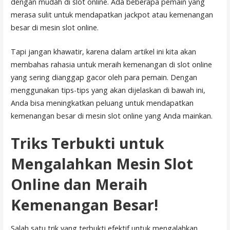
dengan mudah di slot online. Ada beberapa pemain yang
merasa sulit untuk mendapatkan jackpot atau kemenangan
besar di mesin slot online.
Tapi jangan khawatir, karena dalam artikel ini kita akan
membahas rahasia untuk meraih kemenangan di slot online
yang sering dianggap gacor oleh para pemain. Dengan
menggunakan tips-tips yang akan dijelaskan di bawah ini,
Anda bisa meningkatkan peluang untuk mendapatkan
kemenangan besar di mesin slot online yang Anda mainkan.
Triks Terbukti untuk
Mengalahkan Mesin Slot
Online dan Meraih
Kemenangan Besar!
Salah satu trik yang terbukti efektif untuk mengalahkan