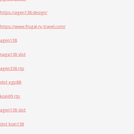
https://agen138.design/
https://www.frugal-rv-travel.com/
agen138
naga138 slot
agen338 rtp
slot egp88
koin69 rtp
agen138 slot
slot koin138