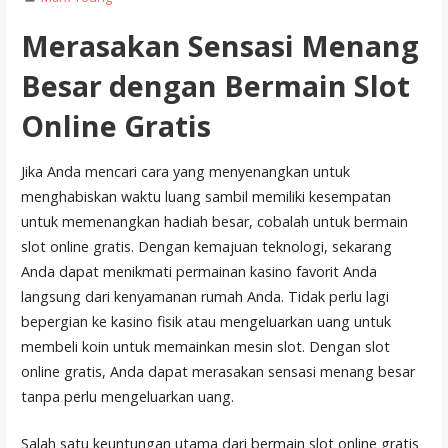
Merasakan Sensasi Menang
Besar dengan Bermain Slot
Online Gratis
Jika Anda mencari cara yang menyenangkan untuk
menghabiskan waktu luang sambil memiliki kesempatan
untuk memenangkan hadiah besar, cobalah untuk bermain
slot online gratis. Dengan kemajuan teknologi, sekarang
Anda dapat menikmati permainan kasino favorit Anda
langsung dari kenyamanan rumah Anda. Tidak perlu lagi
bepergian ke kasino fisik atau mengeluarkan uang untuk
membeli koin untuk memainkan mesin slot. Dengan slot
online gratis, Anda dapat merasakan sensasi menang besar
tanpa perlu mengeluarkan uang.
Salah satu keuntungan utama dari bermain slot online gratis