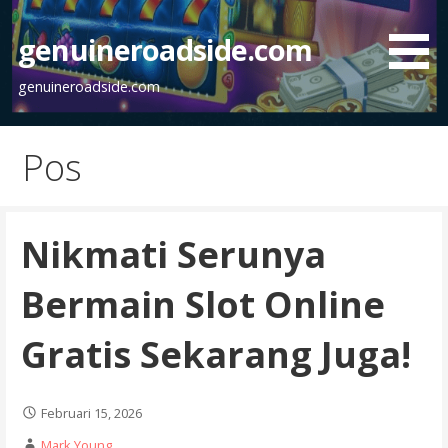
L
a
genuineroadside.com
n
g
genuineroadside.com
s
u
Pos
n
g
k
e
Nikmati Serunya
k
o
Bermain Slot Online
n
t
Gratis Sekarang Juga!
e
n
Februari 15, 2026
Mark Young