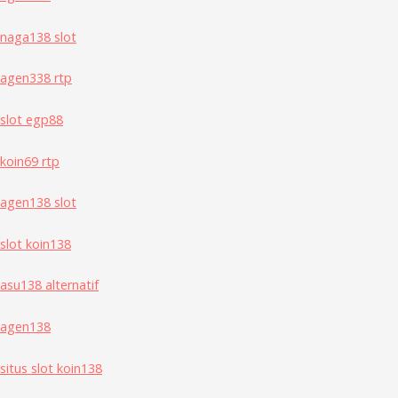
naga138 slot
agen338 rtp
slot egp88
koin69 rtp
agen138 slot
slot koin138
asu138 alternatif
agen138
situs slot koin138