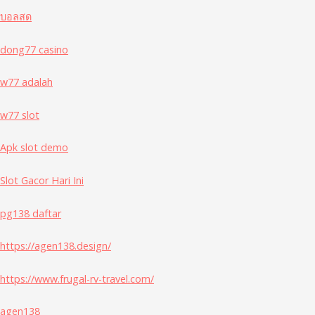
บอลสด
dong77 casino
w77 adalah
w77 slot
Apk slot demo
Slot Gacor Hari Ini
pg138 daftar
https://agen138.design/
https://www.frugal-rv-travel.com/
agen138