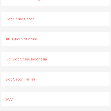
a
s
Slot Online Gacor
i
p
o
situs judi slot online
s
Judi Slot Online Indonesia
Slot Gacor Hari Ini
W77