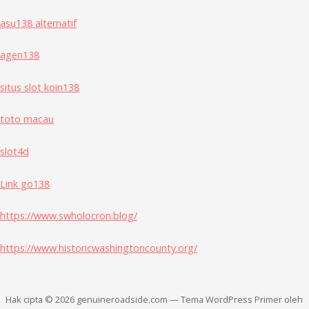
asu138 alternatif
agen138
situs slot koin138
toto macau
slot4d
Link go138
https://www.swholocron.blog/
https://www.historicwashingtoncounty.org/
Hak cipta © 2026 genuineroadside.com — Tema WordPress Primer oleh