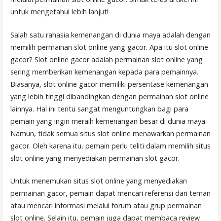
untuk mengetahui lebih lanjut!
Salah satu rahasia kemenangan di dunia maya adalah dengan
memilih permainan slot online yang gacor. Apa itu slot online
gacor? Slot online gacor adalah permainan slot online yang
sering memberikan kemenangan kepada para pemainnya.
Biasanya, slot online gacor memiliki persentase kemenangan
yang lebih tinggi dibandingkan dengan permainan slot online
lainnya. Hal ini tentu sangat menguntungkan bagi para
pemain yang ingin meraih kemenangan besar di dunia maya.
Namun, tidak semua situs slot online menawarkan permainan
gacor. Oleh karena itu, pemain perlu teliti dalam memilih situs
slot online yang menyediakan permainan slot gacor.
Untuk menemukan situs slot online yang menyediakan
permainan gacor, pemain dapat mencari referensi dari teman
atau mencari informasi melalui forum atau grup permainan
slot online. Selain itu, pemain juga dapat membaca review