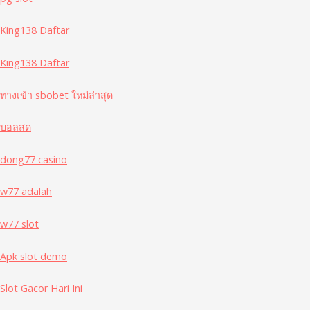
King138 Daftar
King138 Daftar
ทางเข้า sbobet ใหม่ล่าสุด
บอลสด
dong77 casino
w77 adalah
w77 slot
Apk slot demo
Slot Gacor Hari Ini