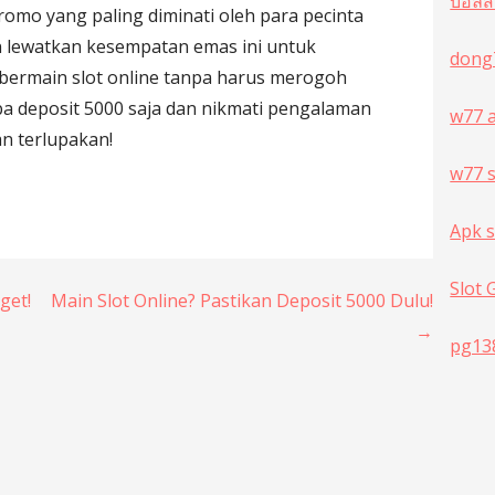
บอลส
romo yang paling diminati oleh para pecinta
an lewatkan kesempatan emas ini untuk
dong
bermain slot online tanpa harus merogoh
ba deposit 5000 saja dan nikmati pengalaman
w77 
an terlupakan!
w77 s
Apk 
Slot 
get!
Main Slot Online? Pastikan Deposit 5000 Dulu!
→
pg138