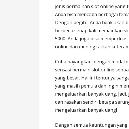
jenis permainan slot online yang 
Anda bisa mencoba berbagai tem
Dengan begitu, Anda tidak akan b
berbeda setiap kali memainkan slo
5000, Anda juga bisa memperluas
online dan meningkatkan keteramp
Coba bayangkan, dengan modal de
sensasi bermain slot online sepu
yang besar. Hal ini tentunya sa
yang masih pemula dan ingin men
mengeluarkan banyak uang. Jadi,
dan rasakan sendiri betapa serun
mengeluarkan banyak uang!
Dengan semua keuntungan yang d