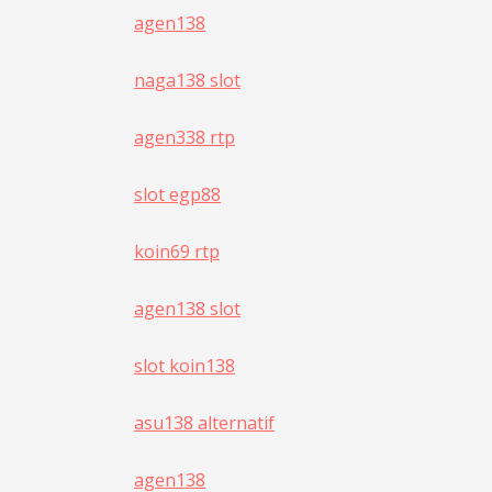
agen138
naga138 slot
agen338 rtp
slot egp88
koin69 rtp
agen138 slot
slot koin138
asu138 alternatif
agen138