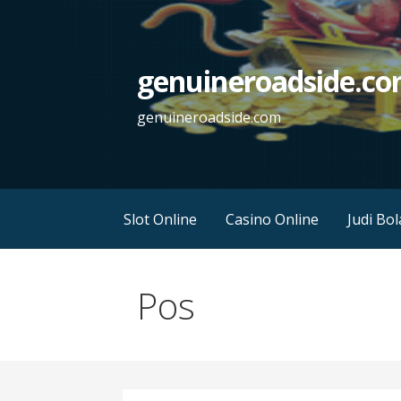
Langsung
ke
konten
genuineroadside.c
genuineroadside.com
Slot Online
Casino Online
Judi Bol
Pos