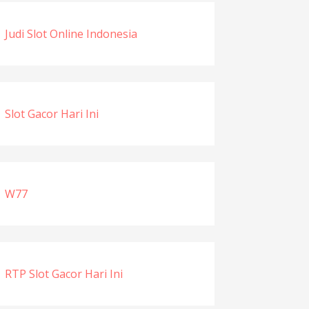
Judi Slot Online Indonesia
Slot Gacor Hari Ini
W77
RTP Slot Gacor Hari Ini