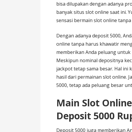
bisa dilupakan dengan adanya pr
banyak situs slot online saat ini. 
sensasi bermain slot online tanp
Dengan adanya deposit 5000, And
online tanpa harus khawatir meng
memberikan Anda peluang untuk 
Meskipun nominal depositnya ke
jackpot tetap sama besar. Hal in
hasil dari permainan slot online.
5000, tetap ada peluang besar u
Main Slot Onlin
Deposit 5000 Ru
Deposit 5000 juga memberikan A