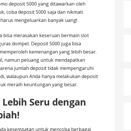
omo deposit 5000 yang ditawarkan oleh
Yuk, coba deposit 5000 saja dan nikmati
a harus mengeluarkan banyak uang!
a bisa merasakan keseruan bermain slot
uras dompet. Deposit 5000 juga bisa
memperoleh kemenangan yang lebih besar.
cil, namun peluang untuk mendapatkan
i karena jumlah deposit tidak mempengaruhi
 Jadi, walaupun Anda hanya melakukan deposit
ntuk meraih keuntungan yang besar.
e Lebih Seru dengan
piah!
nda kesempatan untuk mencoba berbagai