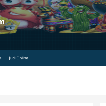
om
a
Judi Online