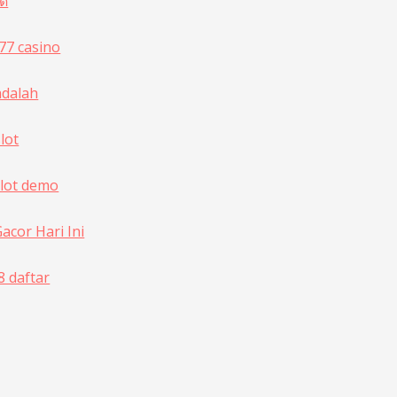
ด
77 casino
adalah
lot
slot demo
Gacor Hari Ini
 daftar