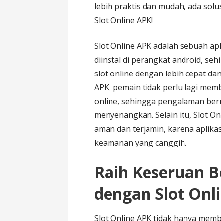
lebih praktis dan mudah, ada sol
Slot Online APK!
Slot Online APK adalah sebuah apl
diinstal di perangkat android, s
slot online dengan lebih cepat 
APK, pemain tidak perlu lagi mem
online, sehingga pengalaman berm
menyenangkan. Selain itu, Slot O
aman dan terjamin, karena aplikas
keamanan yang canggih.
Raih Keseruan B
dengan Slot Onl
Slot Online APK tidak hanya mem