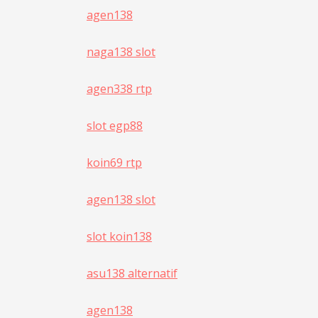
agen138
naga138 slot
agen338 rtp
slot egp88
koin69 rtp
agen138 slot
slot koin138
asu138 alternatif
agen138