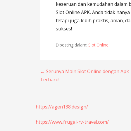
keseruan dan kemudahan dalam b
Slot Online APK, Anda tidak hanya
tetapi juga lebih praktis, aman, 
sukses!
Diposting dalam:
Slot Online
Navigasi
← Serunya Main Slot Online dengan Apk
Terbaru!
pos
https://agen138.design/
https://www.frugal-rv-travel.com/