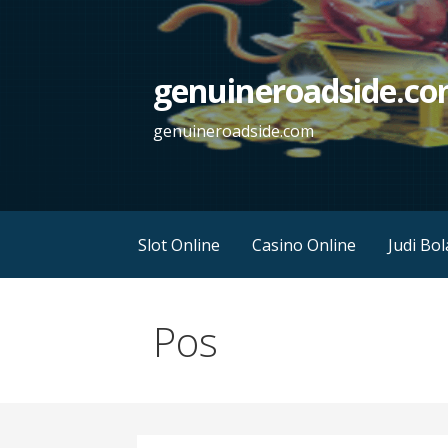
Langsung
ke
konten
genuineroadside.c
genuineroadside.com
Slot Online
Casino Online
Judi Bol
Pos