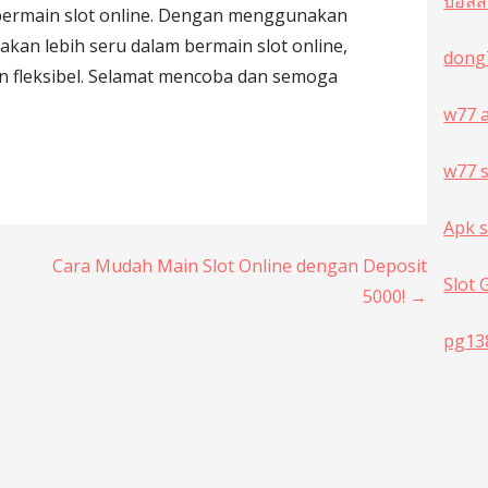
บอลส
ermain slot online. Dengan menggunakan
 akan lebih seru dalam bermain slot online,
dong
dan fleksibel. Selamat mencoba dan semoga
w77 
w77 s
Apk 
Cara Mudah Main Slot Online dengan Deposit
Slot 
5000! →
pg138