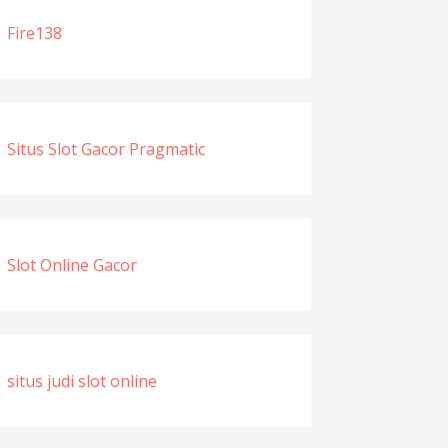
Fire138
Situs Slot Gacor Pragmatic
Slot Online Gacor
situs judi slot online