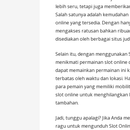
lebih seru, tetapi juga memberik
Salah satunya adalah kemudahan a
online yang tersedia. Dengan han
mengakses ratusan bahkan ribuan 
disediakan oleh berbagai situs judi
Selain itu, dengan menggunakan S
menikmati permainan slot online 
dapat memainkan permainan ini ka
terbatas oleh waktu dan lokasi. 
para pemain yang memiliki mobili
slot online untuk menghilangkan
tambahan.
Jadi, tunggu apalagi? Jika Anda 
ragu untuk mengunduh Slot Onlin