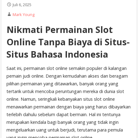
Juli 6, 2025
Mark Young
Nikmati Permainan Slot
Online Tanpa Biaya di Situs-
Situs Bahasa Indonesia
Saat ini, permainan slot online semakin populer di kalangan
pemain judi online. Dengan kemudahan akses dan beragam
pilihan permainan yang ditawarkan, banyak orang yang
tertarik untuk mencoba peruntungan mereka di dunia slot
online. Namun, seringkali kebanyakan situs slot online
menawarkan permainan dengan biaya yang harus dibayarkan
terlebih dahulu sebelum dapat bermain. Hal ini tentunya
merupakan kendala bagi banyak orang yang tidak ingin
mengeluarkan uang untuk berjudi, terutama para pemula
yang ingin mencoba permainan slot online.