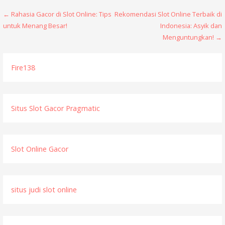
N
← Rahasia Gacor di Slot Online: Tips
Rekomendasi Slot Online Terbaik di
untuk Menang Besar!
Indonesia: Asyik dan
a
Menguntungkan! →
v
i
Fire138
g
a
Situs Slot Gacor Pragmatic
s
i
Slot Online Gacor
p
o
situs judi slot online
s