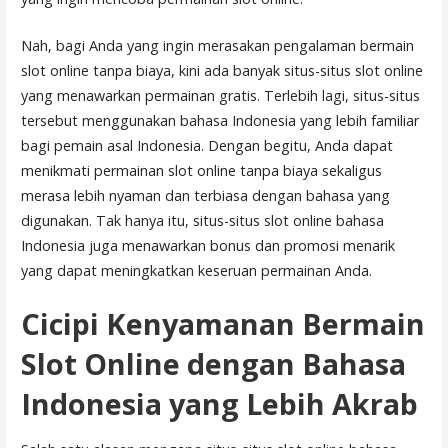
Nah, bagi Anda yang ingin merasakan pengalaman bermain
slot online tanpa biaya, kini ada banyak situs-situs slot online
yang menawarkan permainan gratis. Terlebih lagi, situs-situs
tersebut menggunakan bahasa Indonesia yang lebih familiar
bagi pemain asal Indonesia. Dengan begitu, Anda dapat
menikmati permainan slot online tanpa biaya sekaligus
merasa lebih nyaman dan terbiasa dengan bahasa yang
digunakan. Tak hanya itu, situs-situs slot online bahasa
Indonesia juga menawarkan bonus dan promosi menarik
yang dapat meningkatkan keseruan permainan Anda.
Cicipi Kenyamanan Bermain
Slot Online dengan Bahasa
Indonesia yang Lebih Akrab