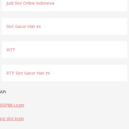
Judi Slot Online Indonesia
Slot Gacor Hari Ini
W77
RTP Slot Gacor Hari Ini
APi
EGP88 Login
pg slot login