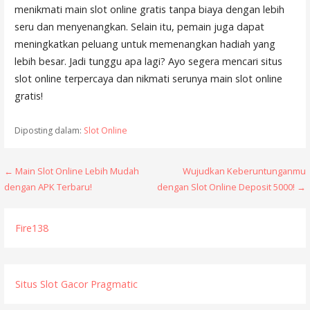
menikmati main slot online gratis tanpa biaya dengan lebih
seru dan menyenangkan. Selain itu, pemain juga dapat
meningkatkan peluang untuk memenangkan hadiah yang
lebih besar. Jadi tunggu apa lagi? Ayo segera mencari situs
slot online terpercaya dan nikmati serunya main slot online
gratis!
Diposting dalam:
Slot Online
N
← Main Slot Online Lebih Mudah
Wujudkan Keberuntunganmu
dengan APK Terbaru!
dengan Slot Online Deposit 5000! →
a
v
Fire138
i
g
Situs Slot Gacor Pragmatic
a