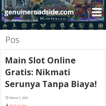
L
a
genuineroadside.com
n
g
genuineroadside.com
s
u
Pos
n
g
k
e
Main Slot Online
k
o
Gratis: Nikmati
n
t
Serunya Tanpa Biaya!
e
n
Maret 5, 2025
Mark Young