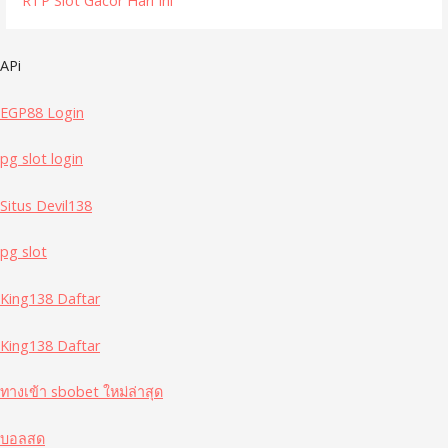
RTP Slot Gacor Hari Ini
APi
EGP88 Login
pg slot login
Situs Devil138
pg slot
King138 Daftar
King138 Daftar
ทางเข้า sbobet ใหม่ล่าสุด
บอลสด