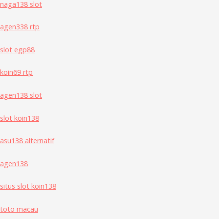
naga138 slot
agen338 rtp
slot egp88
koin69 rtp
agen138 slot
slot koin138
asu138 alternatif
agen138
situs slot koin138
toto macau