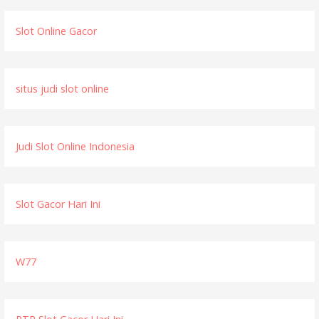
s
Slot Online Gacor
i
p
o
situs judi slot online
s
Judi Slot Online Indonesia
Slot Gacor Hari Ini
W77