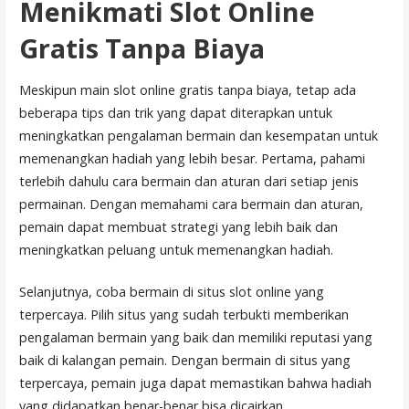
Menikmati Slot Online
Gratis Tanpa Biaya
Meskipun main slot online gratis tanpa biaya, tetap ada
beberapa tips dan trik yang dapat diterapkan untuk
meningkatkan pengalaman bermain dan kesempatan untuk
memenangkan hadiah yang lebih besar. Pertama, pahami
terlebih dahulu cara bermain dan aturan dari setiap jenis
permainan. Dengan memahami cara bermain dan aturan,
pemain dapat membuat strategi yang lebih baik dan
meningkatkan peluang untuk memenangkan hadiah.
Selanjutnya, coba bermain di situs slot online yang
terpercaya. Pilih situs yang sudah terbukti memberikan
pengalaman bermain yang baik dan memiliki reputasi yang
baik di kalangan pemain. Dengan bermain di situs yang
terpercaya, pemain juga dapat memastikan bahwa hadiah
yang didapatkan benar-benar bisa dicairkan.