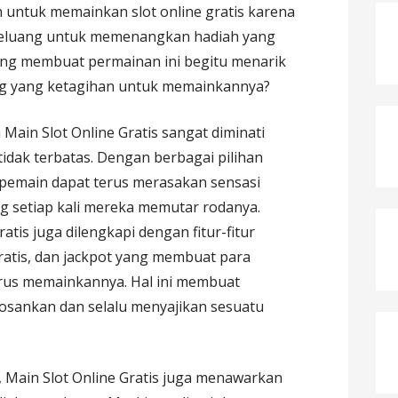
h untuk memainkan slot online gratis karena
 peluang untuk memenangkan hadiah yang
ng membuat permainan ini begitu menarik
g yang ketagihan untuk memainkannya?
Main Slot Online Gratis sangat diminati
idak terbatas. Dengan berbagai pilihan
 pemain dapat terus merasakan sensasi
 setiap kali mereka memutar rodanya.
ratis juga dilengkapi dengan fitur-fitur
ratis, dan jackpot yang membuat para
rus memainkannya. Hal ini membuat
osankan dan selalu menyajikan sesuatu
s, Main Slot Online Gratis juga menawarkan