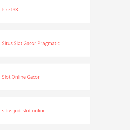
Fire138
Situs Slot Gacor Pragmatic
Slot Online Gacor
situs judi slot online