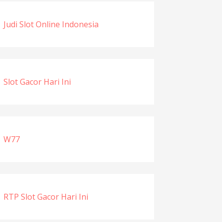
Judi Slot Online Indonesia
Slot Gacor Hari Ini
W77
RTP Slot Gacor Hari Ini