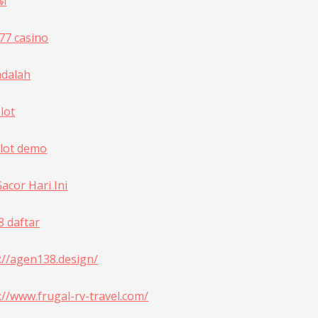
ด
77 casino
adalah
lot
slot demo
Gacor Hari Ini
 daftar
://agen138.design/
://www.frugal-rv-travel.com/