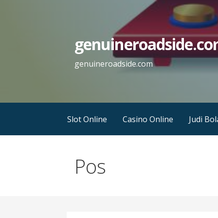
Langsung
ke
konten
genuineroadside.c
genuineroadside.com
Slot Online
Casino Online
Judi Bol
Pos