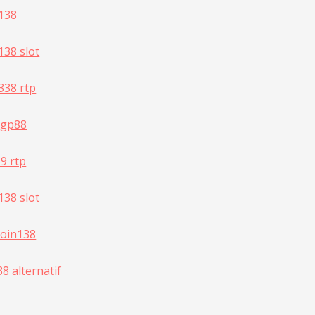
138
38 slot
338 rtp
egp88
9 rtp
38 slot
koin138
8 alternatif