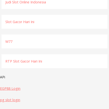
Judi Slot Online Indonesia
Slot Gacor Hari Ini
W77
RTP Slot Gacor Hari Ini
APi
EGP88 Login
pg slot login