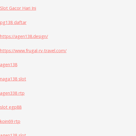
Slot Gacor Hari Ini
pg138 daftar
https://agen138.design/
https://www.frugal-rv-travel.com/
agen138
naga138 slot
agen338 rtp
slot egp88
koin69 rtp
agen138 slot