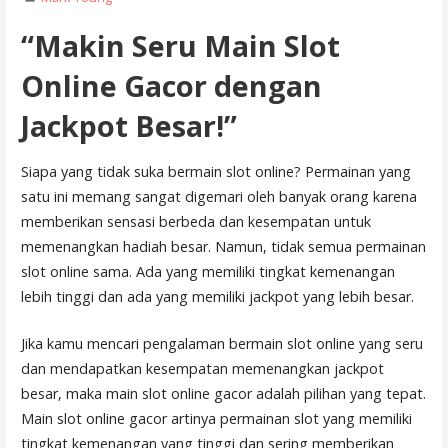
“Makin Seru Main Slot
Online Gacor dengan
Jackpot Besar!”
Siapa yang tidak suka bermain slot online? Permainan yang
satu ini memang sangat digemari oleh banyak orang karena
memberikan sensasi berbeda dan kesempatan untuk
memenangkan hadiah besar. Namun, tidak semua permainan
slot online sama. Ada yang memiliki tingkat kemenangan
lebih tinggi dan ada yang memiliki jackpot yang lebih besar.
Jika kamu mencari pengalaman bermain slot online yang seru
dan mendapatkan kesempatan memenangkan jackpot
besar, maka main slot online gacor adalah pilihan yang tepat.
Main slot online gacor artinya permainan slot yang memiliki
tingkat kemenangan yang tinggi dan sering memberikan