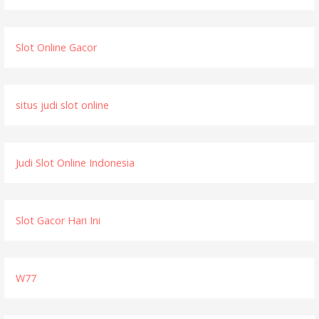
s
i
Slot Online Gacor
p
o
situs judi slot online
s
Judi Slot Online Indonesia
Slot Gacor Hari Ini
W77