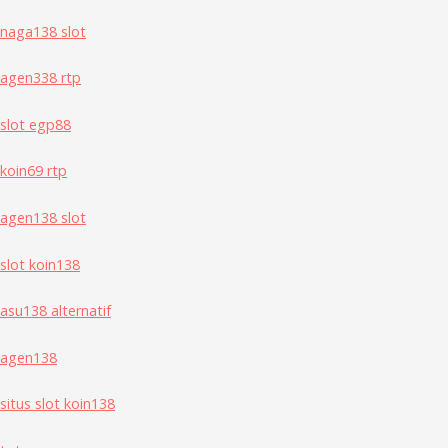
naga138 slot
agen338 rtp
slot egp88
koin69 rtp
agen138 slot
slot koin138
asu138 alternatif
agen138
situs slot koin138