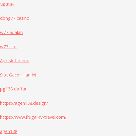
บอลสด
dong77 casino
w77 adalah
w77 slot
Apk slot demo
Slot Gacor Hari Ini
pg138 daftar
https://agen138.design/
https://www.frugal-rv-travel.com/
agen138