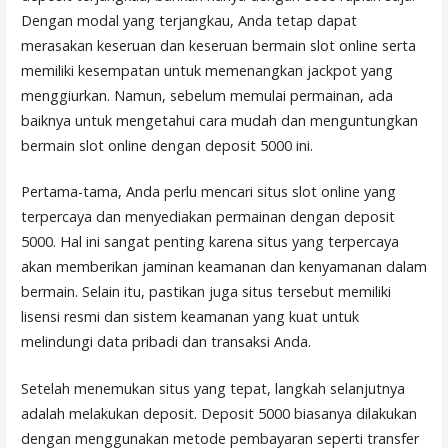
Dengan modal yang terjangkau, Anda tetap dapat
merasakan keseruan dan keseruan bermain slot online serta
memiliki kesempatan untuk memenangkan jackpot yang
menggiurkan. Namun, sebelum memulai permainan, ada
baiknya untuk mengetahui cara mudah dan menguntungkan
bermain slot online dengan deposit 5000 ini.
Pertama-tama, Anda perlu mencari situs slot online yang
terpercaya dan menyediakan permainan dengan deposit
5000. Hal ini sangat penting karena situs yang terpercaya
akan memberikan jaminan keamanan dan kenyamanan dalam
bermain. Selain itu, pastikan juga situs tersebut memiliki
lisensi resmi dan sistem keamanan yang kuat untuk
melindungi data pribadi dan transaksi Anda.
Setelah menemukan situs yang tepat, langkah selanjutnya
adalah melakukan deposit. Deposit 5000 biasanya dilakukan
dengan menggunakan metode pembayaran seperti transfer