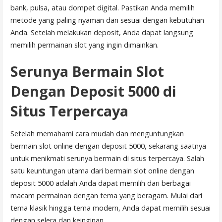
bank, pulsa, atau dompet digital. Pastikan Anda memilih
metode yang paling nyaman dan sesuai dengan kebutuhan
Anda. Setelah melakukan deposit, Anda dapat langsung
memilih permainan slot yang ingin dimainkan.
Serunya Bermain Slot
Dengan Deposit 5000 di
Situs Terpercaya
Setelah memahami cara mudah dan menguntungkan
bermain slot online dengan deposit 5000, sekarang saatnya
untuk menikmati serunya bermain di situs terpercaya. Salah
satu keuntungan utama dari bermain slot online dengan
deposit 5000 adalah Anda dapat memilih dari berbagai
macam permainan dengan tema yang beragam. Mulai dari
tema klasik hingga tema modern, Anda dapat memilih sesuai
dengan selera dan keinginan.