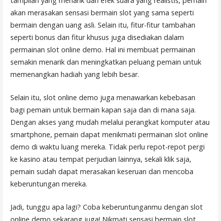
tampilan yang menarik dan efek suara yang realistis, pemain
akan merasakan sensasi bermain slot yang sama seperti
bermain dengan uang asli. Selain itu, fitur-fitur tambahan
seperti bonus dan fitur khusus juga disediakan dalam
permainan slot online demo. Hal ini membuat permainan
semakin menarik dan meningkatkan peluang pemain untuk
memenangkan hadiah yang lebih besar.
Selain itu, slot online demo juga menawarkan kebebasan
bagi pemain untuk bermain kapan saja dan di mana saja.
Dengan akses yang mudah melalui perangkat komputer atau
smartphone, pemain dapat menikmati permainan slot online
demo di waktu luang mereka. Tidak perlu repot-repot pergi
ke kasino atau tempat perjudian lainnya, sekali klik saja,
pemain sudah dapat merasakan keseruan dan mencoba
keberuntungan mereka.
Jadi, tunggu apa lagi? Coba keberuntunganmu dengan slot
online demo sekarang juga! Nikmati sensasi bermain slot