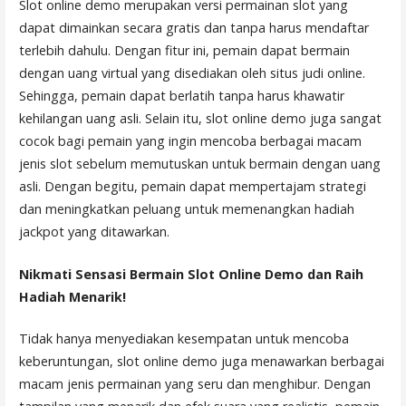
Slot online demo merupakan versi permainan slot yang
dapat dimainkan secara gratis dan tanpa harus mendaftar
terlebih dahulu. Dengan fitur ini, pemain dapat bermain
dengan uang virtual yang disediakan oleh situs judi online.
Sehingga, pemain dapat berlatih tanpa harus khawatir
kehilangan uang asli. Selain itu, slot online demo juga sangat
cocok bagi pemain yang ingin mencoba berbagai macam
jenis slot sebelum memutuskan untuk bermain dengan uang
asli. Dengan begitu, pemain dapat mempertajam strategi
dan meningkatkan peluang untuk memenangkan hadiah
jackpot yang ditawarkan.
Nikmati Sensasi Bermain Slot Online Demo dan Raih
Hadiah Menarik!
Tidak hanya menyediakan kesempatan untuk mencoba
keberuntungan, slot online demo juga menawarkan berbagai
macam jenis permainan yang seru dan menghibur. Dengan