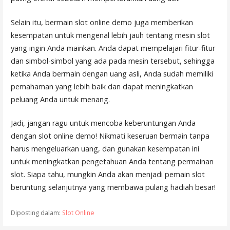
Selain itu, bermain slot online demo juga memberikan
kesempatan untuk mengenal lebih jauh tentang mesin slot
yang ingin Anda mainkan. Anda dapat mempelajari fitur-fitur
dan simbol-simbol yang ada pada mesin tersebut, sehingga
ketika Anda bermain dengan uang asli, Anda sudah memiliki
pemahaman yang lebih baik dan dapat meningkatkan
peluang Anda untuk menang.
Jadi, jangan ragu untuk mencoba keberuntungan Anda
dengan slot online demo! Nikmati keseruan bermain tanpa
harus mengeluarkan uang, dan gunakan kesempatan ini
untuk meningkatkan pengetahuan Anda tentang permainan
slot. Siapa tahu, mungkin Anda akan menjadi pemain slot
beruntung selanjutnya yang membawa pulang hadiah besar!
Diposting dalam:
Slot Online