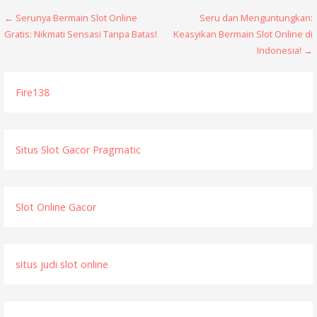
N
← Serunya Bermain Slot Online
Seru dan Menguntungkan:
Gratis: Nikmati Sensasi Tanpa Batas!
Keasyikan Bermain Slot Online di
a
Indonesia! →
v
i
Fire138
g
a
Situs Slot Gacor Pragmatic
s
i
Slot Online Gacor
p
o
situs judi slot online
s