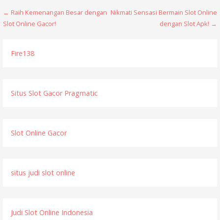
N
← Raih Kemenangan Besar dengan
Nikmati Sensasi Bermain Slot Online
Slot Online Gacor!
dengan Slot Apk! →
a
v
Fire138
i
g
Situs Slot Gacor Pragmatic
a
s
Slot Online Gacor
i
p
o
situs judi slot online
s
Judi Slot Online Indonesia