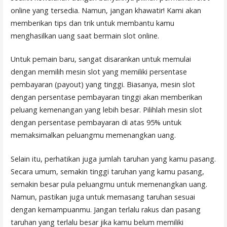
online yang tersedia. Namun, jangan khawatir! Kami akan
memberikan tips dan trik untuk membantu kamu
menghasilkan uang saat bermain slot online.
Untuk pemain baru, sangat disarankan untuk memulai
dengan memilih mesin slot yang memiliki persentase
pembayaran (payout) yang tinggi. Biasanya, mesin slot
dengan persentase pembayaran tinggi akan memberikan
peluang kemenangan yang lebih besar. Pilihlah mesin slot
dengan persentase pembayaran di atas 95% untuk
memaksimalkan peluangmu memenangkan uang.
Selain itu, perhatikan juga jumlah taruhan yang kamu pasang.
Secara umum, semakin tinggi taruhan yang kamu pasang,
semakin besar pula peluangmu untuk memenangkan uang.
Namun, pastikan juga untuk memasang taruhan sesuai
dengan kemampuanmu. Jangan terlalu rakus dan pasang
taruhan yang terlalu besar jika kamu belum memiliki