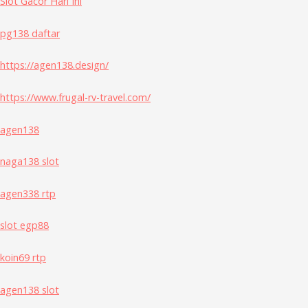
Slot Gacor Hari Ini
pg138 daftar
https://agen138.design/
https://www.frugal-rv-travel.com/
agen138
naga138 slot
agen338 rtp
slot egp88
koin69 rtp
agen138 slot