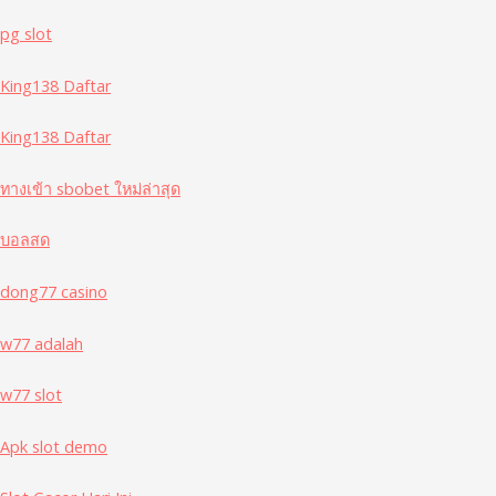
pg slot
King138 Daftar
King138 Daftar
ทางเข้า sbobet ใหม่ล่าสุด
บอลสด
dong77 casino
w77 adalah
w77 slot
Apk slot demo