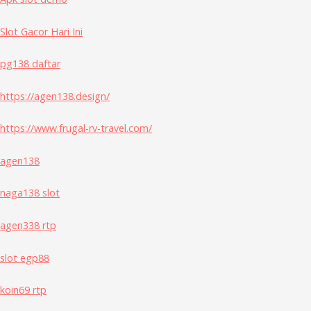
Slot Gacor Hari Ini
pg138 daftar
https://agen138.design/
https://www.frugal-rv-travel.com/
agen138
naga138 slot
agen338 rtp
slot egp88
koin69 rtp