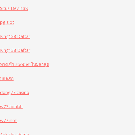
Situs Devil138
pg slot
King138 Daftar
King138 Daftar
ทางเข้า sbobet ใหม่ล่าสุด
บอลสด
dong77 casino
w77 adalah
w77 slot
Apk slot demo