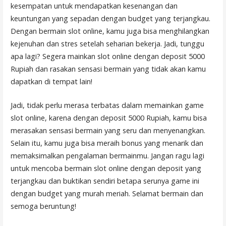
kesempatan untuk mendapatkan kesenangan dan
keuntungan yang sepadan dengan budget yang terjangkau.
Dengan bermain slot online, kamu juga bisa menghilangkan
kejenuhan dan stres setelah seharian bekerja. Jadi, tunggu
apa lagi? Segera mainkan slot online dengan deposit 5000
Rupiah dan rasakan sensasi bermain yang tidak akan kamu
dapatkan di tempat lain!
Jadi, tidak perlu merasa terbatas dalam memainkan game
slot online, karena dengan deposit 5000 Rupiah, kamu bisa
merasakan sensasi bermain yang seru dan menyenangkan.
Selain itu, kamu juga bisa meraih bonus yang menarik dan
memaksimalkan pengalaman bermainmu. Jangan ragu lagi
untuk mencoba bermain slot online dengan deposit yang
terjangkau dan buktikan sendiri betapa serunya game ini
dengan budget yang murah meriah. Selamat bermain dan
semoga beruntung!