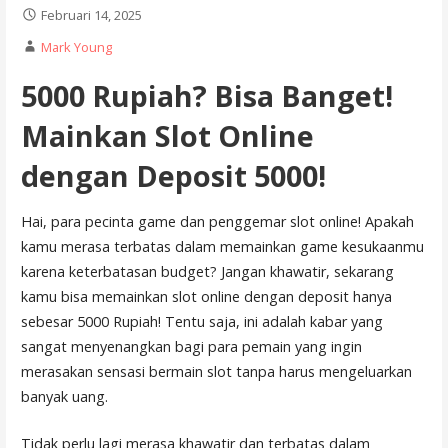
Februari 14, 2025
Mark Young
5000 Rupiah? Bisa Banget!
Mainkan Slot Online
dengan Deposit 5000!
Hai, para pecinta game dan penggemar slot online! Apakah
kamu merasa terbatas dalam memainkan game kesukaanmu
karena keterbatasan budget? Jangan khawatir, sekarang
kamu bisa memainkan slot online dengan deposit hanya
sebesar 5000 Rupiah! Tentu saja, ini adalah kabar yang
sangat menyenangkan bagi para pemain yang ingin
merasakan sensasi bermain slot tanpa harus mengeluarkan
banyak uang.
Tidak perlu lagi merasa khawatir dan terbatas dalam